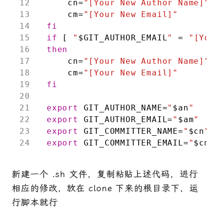
cn
=
"[Your New Author Name]"
cm
=
"[Your New Email]"
fi
if
[
"
$GIT_AUTHOR_EMAIL
"
=
"[You
then
cn
=
"[Your New Author Name]"
cm
=
"[Your New Email]"
fi
export
GIT_AUTHOR_NAME
=
"
$an
"
export
GIT_AUTHOR_EMAIL
=
"
$am
"
export
GIT_COMMITTER_NAME
=
"
$cn
"
export
GIT_COMMITTER_EMAIL
=
"
$cm
"
新建一个 .sh 文件，复制粘贴上述代码，进行
相应的修改，放在 clone 下来的根目录下，运
行脚本就行