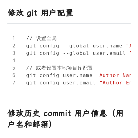
修改 git 用户配置
git config --global user.name 
"Au
git config --global user.email 
"A
git config user.name 
"Author Name
git config user.email 
"Author Ema
修改历史 commit 用户信息（用
户名和邮箱）